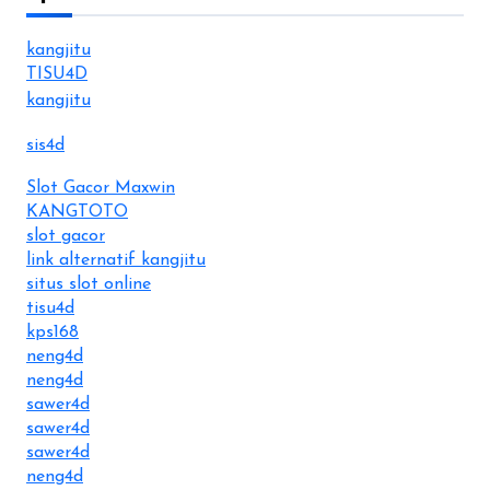
kangjitu
TISU4D
kangjitu
sis4d
Slot Gacor Maxwin
KANGTOTO
slot gacor
link alternatif kangjitu
situs slot online
tisu4d
kps168
neng4d
neng4d
sawer4d
sawer4d
sawer4d
neng4d