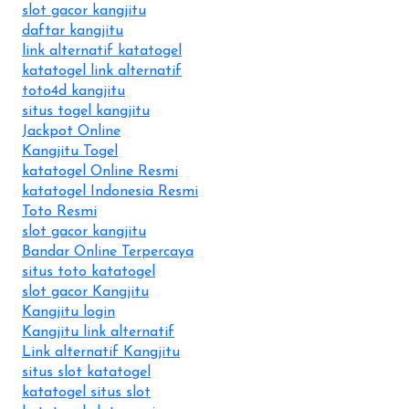
slot gacor kangjitu
daftar kangjitu
link alternatif katatogel
katatogel link alternatif
toto4d kangjitu
situs togel kangjitu
Jackpot Online
Kangjitu Togel
katatogel Online Resmi
katatogel Indonesia Resmi
Toto Resmi
slot gacor kangjitu
Bandar Online Terpercaya
situs toto katatogel
slot gacor Kangjitu
Kangjitu login
Kangjitu link alternatif
Link alternatif Kangjitu
situs slot katatogel
katatogel situs slot