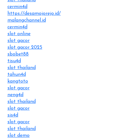
slot thailand
cermin4d
https://desamojorejo.id/
malangchannel.id
cermin4d
slot online
slot gacor
slot gacor 2025
sbobet88
tisu4d
slot thailand
tahun4d
kangtoto
slot gacor
neng4d
slot thailand
slot gacor
sis4d
slot gacor
slot thailand
slot demo