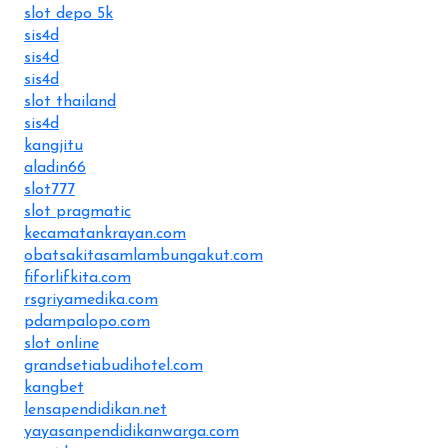
slot depo 5k
sis4d
sis4d
sis4d
slot thailand
sis4d
kangjitu
aladin66
slot777
slot pragmatic
kecamatankrayan.com
obatsakitasamlambungakut.com
fiforlifkita.com
rsgriyamedika.com
pdampalopo.com
slot online
grandsetiabudihotel.com
kangbet
lensapendidikan.net
yayasanpendidikanwarga.com