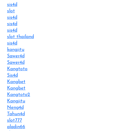
sis4d
slot
sis4d
sis4d
sis4d
slot thailand
sis4d
kangjitu
Sawer4d
Sawer4d
Kangtoto
Sis4d
Kangbet
Kangbet
Kangtoto2
Kangjitu
Neng4d
Tahun4d
slot777
aladin66