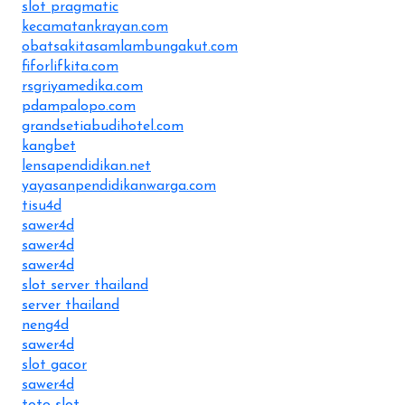
slot pragmatic
kecamatankrayan.com
obatsakitasamlambungakut.com
fiforlifkita.com
rsgriyamedika.com
pdampalopo.com
grandsetiabudihotel.com
kangbet
lensapendidikan.net
yayasanpendidikanwarga.com
tisu4d
sawer4d
sawer4d
sawer4d
slot server thailand
server thailand
neng4d
sawer4d
slot gacor
sawer4d