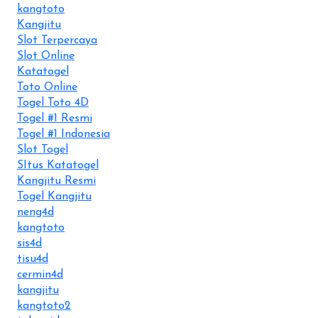
kangtoto
Kangjitu
Slot Terpercaya
Slot Online
Katatogel
Toto Online
Togel Toto 4D
Togel #1 Resmi
Togel #1 Indonesia
Slot Togel
SItus Katatogel
Kangjitu Resmi
Togel Kangjitu
neng4d
kangtoto
sis4d
tisu4d
cermin4d
kangjitu
kangtoto2