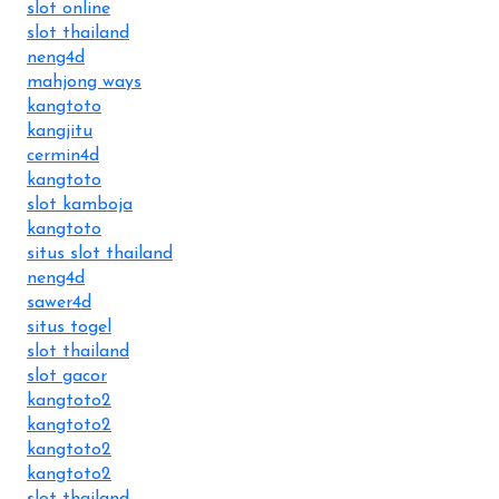
slot online
slot thailand
neng4d
mahjong ways
kangtoto
kangjitu
cermin4d
kangtoto
slot kamboja
kangtoto
situs slot thailand
neng4d
sawer4d
situs togel
slot thailand
slot gacor
kangtoto2
kangtoto2
kangtoto2
kangtoto2