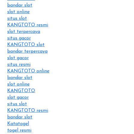
bandar slot
slot online
situs slot
KANGTOTO resmi
slot terpercaya
situs gacor
KANGTOTO slot
bandar terpercaya
slot gacor
situs resmi
KANGTOTO online
bandar slot
slot online
KANGTOTO
slot gacor
situs slot
KANGTOTO resmi
bandar slot
Katatogel
togel resmi