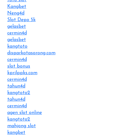
toto slot
Kangbet
Neng4d
Slot Depo 5k
gelasbet
cermin4d
gelasbet
kangtoto
disparkotasorong.com
cermin4d
slot bonus
kprilppks.com
cermin4d
tahun4d
kangtoto2
tahun4d
cermin4d
agen slot online
kangtoto2
mahjong slot
kangbet