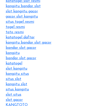
katatogel slot resmi
kangjitu bandar slot
slot kangjitu gacor
gacor slot kangjitu
situs togel resmi
togel resmi
toto resmi
katatogel daftar
kangjitu bandar slot gacor
bandar slot gacor
kangjitu
bandar slot gacor
katatogel
slot kangjitu
kangjitu situs
situs slot
kangjitu slot
situs kangjitu
slot situs
slot gacor
KANGTOTO