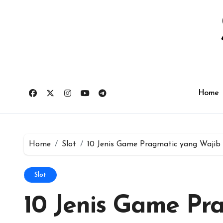
Skip
for:
to
content
Home
Home
Slot
10 Jenis Game Pragmatic yang Wajib
Slot
10 Jenis Game Pr