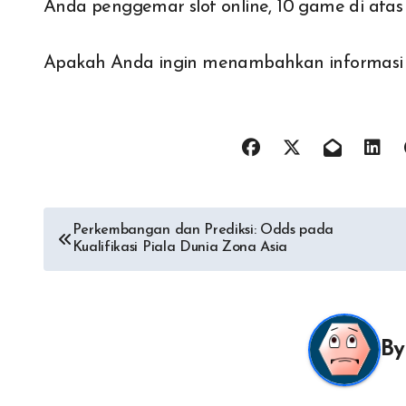
Anda penggemar slot online, 10 game di atas 
Apakah Anda ingin menambahkan informasi lai
Post
Perkembangan dan Prediksi: Odds pada
Kualifikasi Piala Dunia Zona Asia
navigation
B