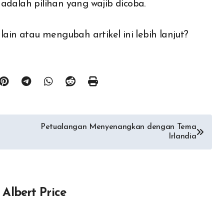
adalah pilihan yang wajib dicoba.
n atau mengubah artikel ini lebih lanjut?
Petualangan Menyenangkan dengan Tema
Irlandia
y
Albert Price