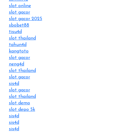
slot online
slot gacor
slot gacor 2025
sbobet88
tisu4d
slot thailand
tahun4d
kangtoto
slot gacor
neng4d
slot thailand
slot gacor
sis4d
slot gacor
slot thailand
slot demo
slot depo 5k
sis4d
sis4d
sis4d