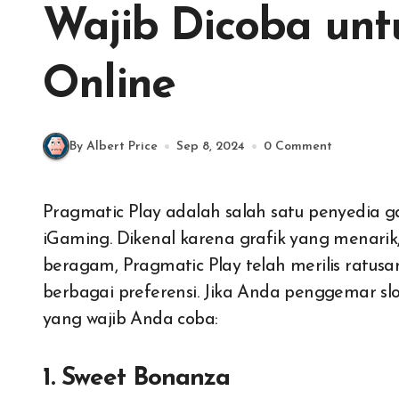
Wajib Dicoba unt
Online
By Albert Price
Sep 8, 2024
0 Comment
Pragmatic Play adalah salah satu penyedia game slot online yang paling populer di dunia
iGaming. Dikenal karena grafik yang menarik,
beragam, Pragmatic Play telah merilis ratu
berbagai preferensi. Jika Anda penggemar slo
yang wajib Anda coba:
1.
Sweet Bonanza