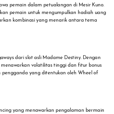
bawa pemain dalam petualangan di Mesir Kuno.
inkan pemain untuk mengumpulkan hadiah uang
awarkan kombinasi yang menarik antara tema
ways dari slot asli Madame Destiny. Dengan
enawarkan volatilitas tinggi dan fitur bonus
n pengganda yang ditentukan oleh Wheel of
ancing yang menawarkan pengalaman bermain