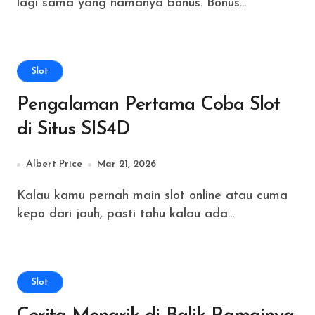
lagi sama yang namanya bonus. Bonus...
Slot
Pengalaman Pertama Coba Slot
di Situs SIS4D
Albert Price
Mar 21, 2026
Kalau kamu pernah main slot online atau cuma
kepo dari jauh, pasti tahu kalau ada...
Slot