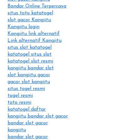
Bandar Online Terpercaya
situs toto katatogel
slot gacor Kangjitu
Kangjitu login
Kangjitu link alternatif
Link alternatif Kangjitu
situs slot katatogel
katatogel situs slot
katatogel slot resmi
kangjitu bandar slot
slot kangjitu gacor
gacor slot kangjitu
situs togel resmi
togel resmi
toto resmi
katatogel daftar
kangjitu bandar slot gacor
bandar slot gacor
kangjitu
bandar slot gacor