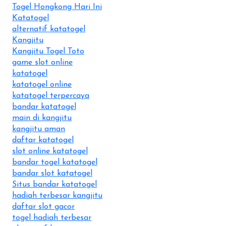
Togel Hongkong Hari Ini
Katatogel
alternatif katatogel
Kangjitu
Kangjitu Togel Toto
game slot online
katatogel
katatogel online
katatogel terpercaya
bandar katatogel
main di kangjitu
kangjitu aman
daftar katatogel
slot online katatogel
bandar togel katatogel
bandar slot katatogel
Situs bandar katatogel
hadiah terbesar kangjitu
daftar slot gacor
togel hadiah terbesar