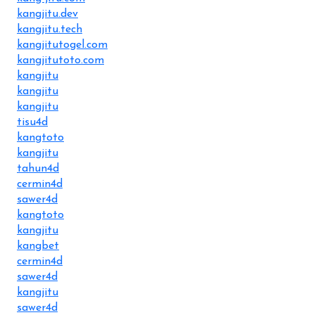
kangjitu.dev
kangjitu.tech
kangjitutogel.com
kangjitutoto.com
kangjitu
kangjitu
kangjitu
tisu4d
kangtoto
kangjitu
tahun4d
cermin4d
sawer4d
kangtoto
kangjitu
kangbet
cermin4d
sawer4d
kangjitu
sawer4d