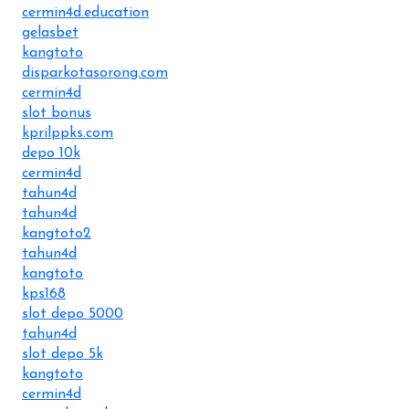
cermin4d.education
gelasbet
kangtoto
disparkotasorong.com
cermin4d
slot bonus
kprilppks.com
depo 10k
cermin4d
tahun4d
tahun4d
kangtoto2
tahun4d
kangtoto
kps168
slot depo 5000
tahun4d
slot depo 5k
kangtoto
cermin4d