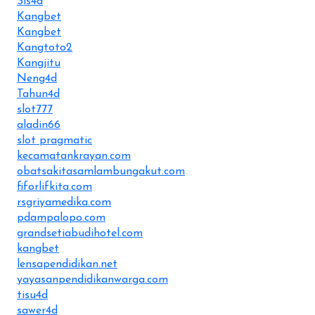
Sis4d
Kangbet
Kangbet
Kangtoto2
Kangjitu
Neng4d
Tahun4d
slot777
aladin66
slot pragmatic
kecamatankrayan.com
obatsakitasamlambungakut.com
fiforlifkita.com
rsgriyamedika.com
pdampalopo.com
grandsetiabudihotel.com
kangbet
lensapendidikan.net
yayasanpendidikanwarga.com
tisu4d
sawer4d