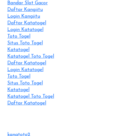
Bandar Slot Gacor
Daftar Kangjitu
Login Kangjitu
Daftar Katatogel
Login Katatogel
Toto Togel
Situs Toto Togel
Katatogel
Katatogel Toto Togel
Daftar Katatogel
Login Katatogel
Toto Togel
Situs Toto Togel
Katatogel
Katatogel Toto Togel
Daftar Katatogel
kangtoto2