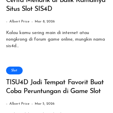
Cerita Menarik di Balik Ramainya
Situs Slot SIS4D
Albert Price
Mar 8, 2026
Kalau kamu sering main di internet atau
nongkrong di forum game online, mungkin nama
sis4d...
Slot
TISU4D Jadi Tempat Favorit Buat
Coba Peruntungan di Game Slot
Albert Price
Mar 5, 2026