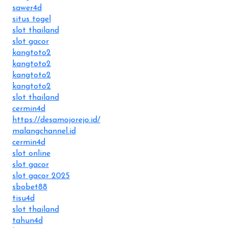
sawer4d
situs togel
slot thailand
slot gacor
kangtoto2
kangtoto2
kangtoto2
kangtoto2
slot thailand
cermin4d
https://desamojorejo.id/
malangchannel.id
cermin4d
slot online
slot gacor
slot gacor 2025
sbobet88
tisu4d
slot thailand
tahun4d