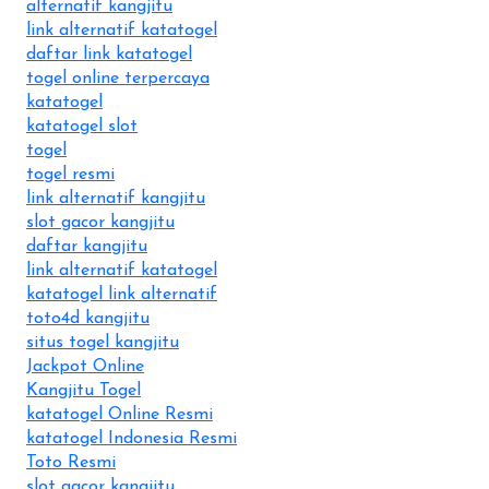
alternatif kangjitu
link alternatif katatogel
daftar link katatogel
togel online terpercaya
katatogel
katatogel slot
togel
togel resmi
link alternatif kangjitu
slot gacor kangjitu
daftar kangjitu
link alternatif katatogel
katatogel link alternatif
toto4d kangjitu
situs togel kangjitu
Jackpot Online
Kangjitu Togel
katatogel Online Resmi
katatogel Indonesia Resmi
Toto Resmi
slot gacor kangjitu