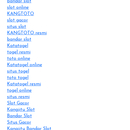
bandar slot
slot online
KANGTOTO
slot gacor
situs slot
KANGTOTO resmi
bandar slot
Katatogel
togel resmi
toto online
Katatogel online
situs togel
toto togel
Katatogel resmi
togel online
situs resmi
Slot Gacor
Kangjitu Slot
Bandar Slot
Situs Gacor
Kangjitu Bandar Slot