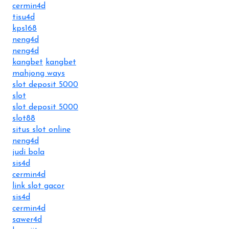
cermin4d
tisu4d
kps168
neng4d
neng4d
kangbet
kangbet
mahjong ways
slot deposit 5000
slot
slot deposit 5000
slot88
situs slot online
neng4d
judi bola
sis4d
cermin4d
link slot gacor
sis4d
cermin4d
sawer4d