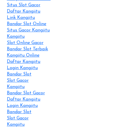
Situs Slot Gacor
Daftar Kangjitu
Link Kangjitu
Bandar Slot Online
Situs Gacor Kangjitu
Kangjitu
Slot Online Gacor
Bandar Slot Terbaik
Kangjitu Online
Daftar Kangjitu
Login Kangjitu
Bandar Slot
Slot Gacor
Kangjitu
Bandar Slot Gacor
Daftar Kangjitu
Login Kangjitu
Bandar Slot
Slot Gacor
Kangjitu