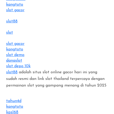
kangtoto
slot gacor
slot88
slot
slot gacor
kangtoto
slot demo
danaslot
slot depo 10k
slot88
adalah situs slot online gacor hari ini yang
sudah resmi dan link slot thailand terpercaya dengan
permainan slot yang gampang menang di tahun 2025
tahun4d
kangtoto
kps168