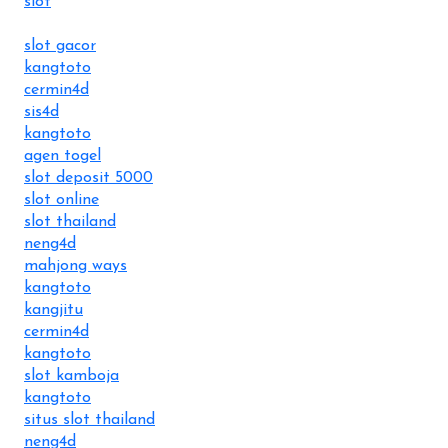
slot
slot gacor
kangtoto
cermin4d
sis4d
kangtoto
agen togel
slot deposit 5000
slot online
slot thailand
neng4d
mahjong ways
kangtoto
kangjitu
cermin4d
kangtoto
slot kamboja
kangtoto
situs slot thailand
neng4d