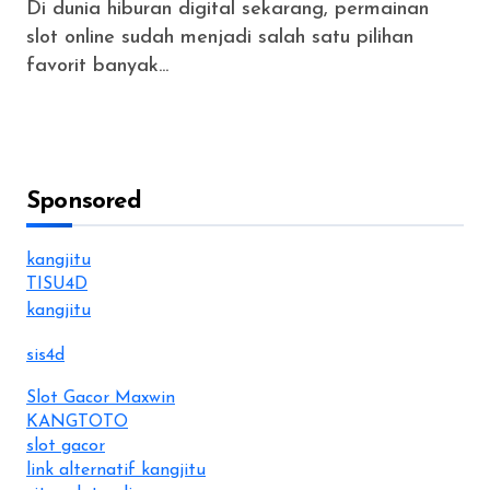
Di dunia hiburan digital sekarang, permainan
slot online sudah menjadi salah satu pilihan
favorit banyak...
Sponsored
kangjitu
TISU4D
kangjitu
sis4d
Slot Gacor Maxwin
KANGTOTO
slot gacor
link alternatif kangjitu