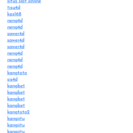
situs slot online
tisu4d
kps168
neng4d
neng4d
sawer4d
sawer4d
sawer4d
neng4d
neng4d
neng4d
kangtoto
sis4d
kangbet
kangbet
kangbet
kangbet
kangtoto2
kangjitu
kangjitu
kangjitu