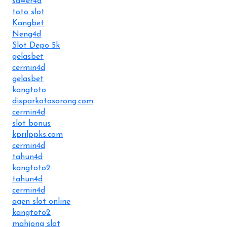
sawer4d
toto slot
Kangbet
Neng4d
Slot Depo 5k
gelasbet
cermin4d
gelasbet
kangtoto
disparkotasorong.com
cermin4d
slot bonus
kprilppks.com
cermin4d
tahun4d
kangtoto2
tahun4d
cermin4d
agen slot online
kangtoto2
mahjong slot