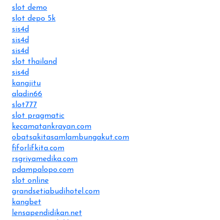
slot demo
slot depo 5k
sis4d
sis4d
sis4d
slot thailand
sis4d
kangjitu
aladin66
slot777
slot pragmatic
kecamatankrayan.com
obatsakitasamlambungakut.com
fiforlifkita.com
rsgriyamedika.com
pdampalopo.com
slot online
grandsetiabudihotel.com
kangbet
lensapendidikan.net