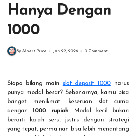
Hanya Dengan
1000
By Albert Price
Jan 22, 2026
0 Comment
Siapa bilang main
slot deposit 1000
harus
punya modal besar? Sebenarnya, kamu bisa
banget menikmati keseruan slot cuma
dengan
1000 rupiah
. Modal kecil bukan
berarti kalah seru, justru dengan strategi
yang tepat, permainan bisa lebih menantang