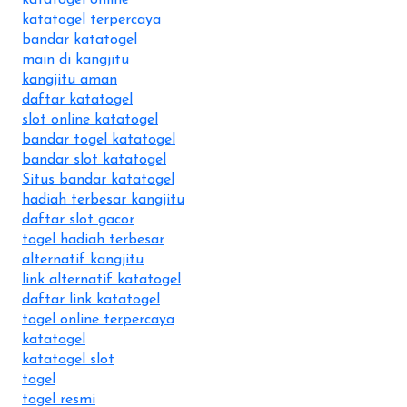
katatogel online
katatogel terpercaya
bandar katatogel
main di kangjitu
kangjitu aman
daftar katatogel
slot online katatogel
bandar togel katatogel
bandar slot katatogel
Situs bandar katatogel
hadiah terbesar kangjitu
daftar slot gacor
togel hadiah terbesar
alternatif kangjitu
link alternatif katatogel
daftar link katatogel
togel online terpercaya
katatogel
katatogel slot
togel
togel resmi