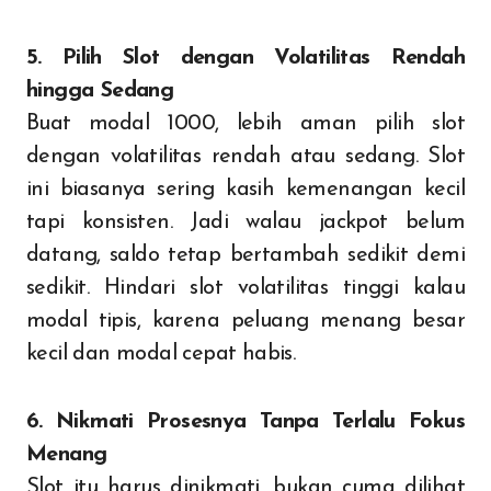
5. Pilih Slot dengan Volatilitas Rendah
hingga Sedang
Buat modal 1000, lebih aman pilih slot
dengan volatilitas rendah atau sedang. Slot
ini biasanya sering kasih kemenangan kecil
tapi konsisten. Jadi walau jackpot belum
datang, saldo tetap bertambah sedikit demi
sedikit. Hindari slot volatilitas tinggi kalau
modal tipis, karena peluang menang besar
kecil dan modal cepat habis.
6. Nikmati Prosesnya Tanpa Terlalu Fokus
Menang
Slot itu harus dinikmati, bukan cuma dilihat