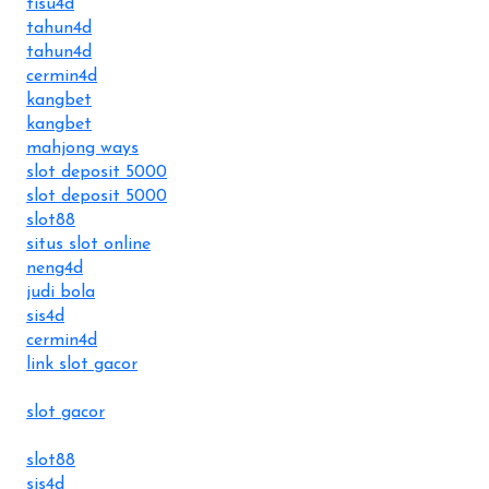
tisu4d
tahun4d
tahun4d
cermin4d
kangbet
kangbet
mahjong ways
slot deposit 5000
slot deposit 5000
slot88
situs slot online
neng4d
judi bola
sis4d
cermin4d
link slot gacor
slot gacor
slot88
sis4d