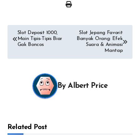
Post
Slot Deposit 1000,
Slot Jepang Favorit
Main Tipis-Tipis Biar
Banyak Orang: Efek
navigation
Gak Boncos
Suara & Animasi
Mantap
By
Albert Price
Related Post