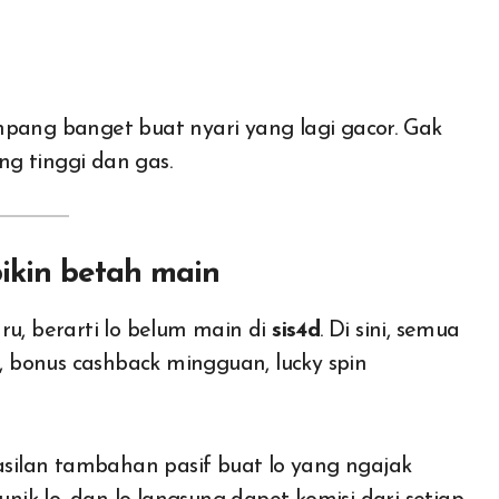
mpang banget buat nyari yang lagi gacor. Gak
ing tinggi dan gas.
ikin betah main
ru, berarti lo belum main di
sis4d
. Di sini, semua
 bonus cashback mingguan, lucky spin
hasilan tambahan pasif buat lo yang ngajak