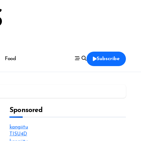
S
Food
Subscribe
Sponsored
kangjitu
TISU4D