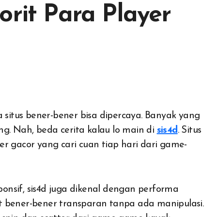
orit Para Player
. Nah, beda cerita kalau lo main di
sis4d
. Situs
r gacor yang cari cuan tiap hari dari game-
nsif, sis4d juga dikenal dengan performa
lot bener-bener transparan tanpa ada manipulasi.