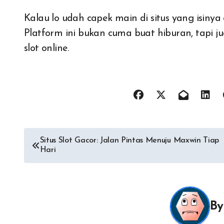
Kalau lo udah capek main di situs yang isin
Platform ini bukan cuma buat hiburan, tapi j
slot online.
Post
Situs Slot Gacor: Jalan Pintas Menuju Maxwin Tiap
Hari
navigation
B