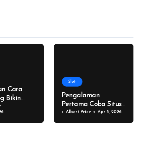
Slot
an Cara
Pengalaman
g Bikin
Pertama Coba Situs
n
e
26
SAWER4D, Ternyata
Albert Price
Apr 5, 2026
Begini Rasanya