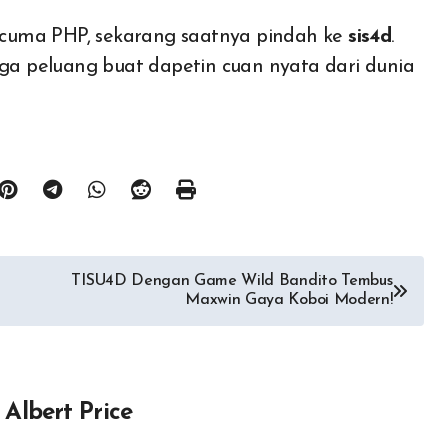
ya cuma PHP, sekarang saatnya pindah ke
sis4d
.
uga peluang buat dapetin cuan nyata dari dunia
TISU4D Dengan Game Wild Bandito Tembus
Maxwin Gaya Koboi Modern!
y
Albert Price