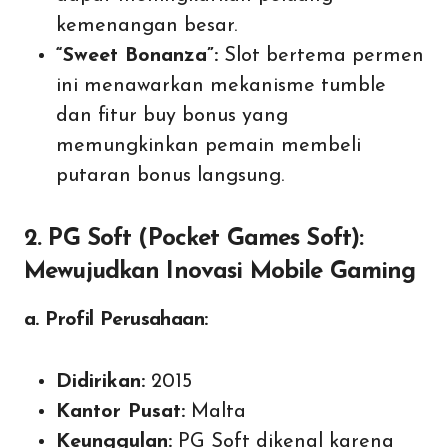
kemenangan besar.
“Sweet Bonanza”:
Slot bertema permen
ini menawarkan mekanisme tumble
dan fitur buy bonus yang
memungkinkan pemain membeli
putaran bonus langsung.
2. PG Soft (Pocket Games Soft):
Mewujudkan Inovasi Mobile Gaming
a. Profil Perusahaan:
Didirikan:
2015
Kantor Pusat:
Malta
Keunggulan:
PG Soft dikenal karena