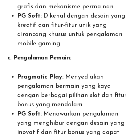
grafis dan mekanisme permainan.
PG Soft:
Dikenal dengan desain yang
kreatif dan fitur-fitur unik yang
dirancang khusus untuk pengalaman
mobile gaming.
c. Pengalaman Pemain:
Pragmatic Play:
Menyediakan
pengalaman bermain yang kaya
dengan berbagai pilihan slot dan fitur
bonus yang mendalam.
PG Soft:
Menawarkan pengalaman
yang menghibur dengan desain yang
inovatif dan fitur bonus yang dapat