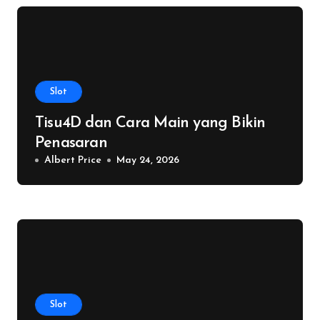
Slot
Tisu4D dan Cara Main yang Bikin
Penasaran
Albert Price
May 24, 2026
Slot