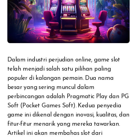
Dalam industri perjudian online, game slot
telah menjadi salah satu pilihan paling
populer di kalangan pemain. Dua nama
besar yang sering muncul dalam
perbincangan adalah Pragmatic Play dan PG
Soft (Pocket Games Soft). Kedua penyedia
game ini dikenal dengan inovasi, kualitas, dan
fitur-fitur menarik yang mereka tawarkan.
Artikel ini akan membahas slot dari