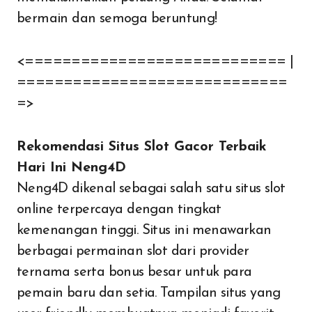
bermain dan semoga beruntung!
<============================ |
=============================
=>
Rekomendasi Situs Slot Gacor Terbaik
Hari Ini Neng4D
Neng4D dikenal sebagai salah satu situs slot
online terpercaya dengan tingkat
kemenangan tinggi. Situs ini menawarkan
berbagai permainan slot dari provider
ternama serta bonus besar untuk para
pemain baru dan setia. Tampilan situs yang