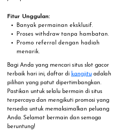
Fitur Unggulan:
Banyak permainan eksklusif.
Proses withdraw tanpa hambatan.
Promo referral dengan hadiah
menarik.
Bagi Anda yang mencari situs slot gacor
terbaik hari ini, daftar di
kangjitu
adalah
pilihan yang patut dipertimbangkan.
Pastikan untuk selalu bermain di situs
terpercaya dan mengikuti promosi yang
tersedia untuk memaksimalkan peluang
Anda. Selamat bermain dan semoga
beruntung!