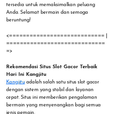
tersedia untuk memaksimalkan peluang
Anda. Selamat bermain dan semoga
beruntung!
<============================ |
=============================
=>
Rekomendasi Situs Slot Gacor Terbaik
Hari Ini Kangjitu
Kangjitu
adalah salah satu situs slot gacor
dengan sistem yang stabil dan layanan
cepat. Situs ini memberikan pengalaman
bermain yang menyenangkan bagi semua
jenis pemain.