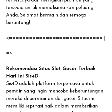
terpercaya dan mengikuti promosi yang
tersedia untuk memaksimalkan peluang
Anda. Selamat bermain dan semoga
beruntung!
<============================ |
=============================
=>
Rekomendasi Situs Slot Gacor Terbaik
Hari Ini Sis4D
Sis4D adalah platform terpercaya untuk
pemain yang ingin mencoba keberuntungan
mereka di permainan slot gacor. Situs ini
memiliki reputasi baik dalam memberikan