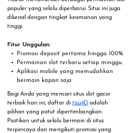
populer yang selalu diperbarui. Situs ini juga
dikenal dengan tingkat keamanan yang
tinggi.
Fitur Unggulan:
Promosi deposit pertama hingga 100%.
Permainan slot terbaru setiap minggu.
Aplikasi mobile yang memudahkan
bermain kapan saja.
Bagi Anda yang mencari situs slot gacor
terbaik hari ini, daftar di
tisu4D
adalah
pilihan yang patut dipertimbangkan.
Pastikan untuk selalu bermain di situs
terpercaya dan mengikuti promosi yang