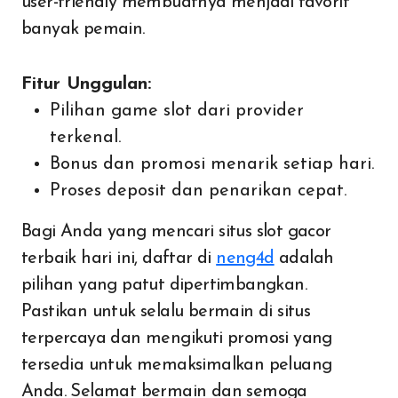
user-friendly membuatnya menjadi favorit
banyak pemain.
Fitur Unggulan:
Pilihan game slot dari provider
terkenal.
Bonus dan promosi menarik setiap hari.
Proses deposit dan penarikan cepat.
Bagi Anda yang mencari situs slot gacor
terbaik hari ini, daftar di
neng4d
adalah
pilihan yang patut dipertimbangkan.
Pastikan untuk selalu bermain di situs
terpercaya dan mengikuti promosi yang
tersedia untuk memaksimalkan peluang
Anda. Selamat bermain dan semoga