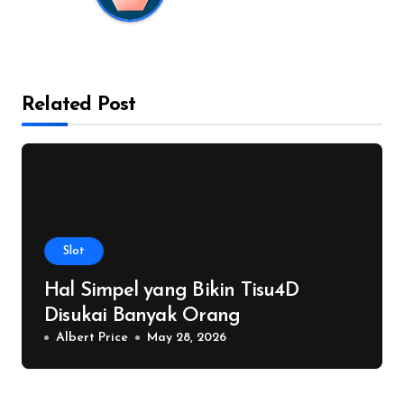
Related Post
Slot
Hal Simpel yang Bikin Tisu4D
Disukai Banyak Orang
Albert Price
May 28, 2026