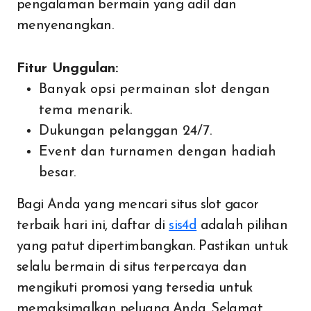
pengalaman bermain yang adil dan
menyenangkan.
Fitur Unggulan:
Banyak opsi permainan slot dengan
tema menarik.
Dukungan pelanggan 24/7.
Event dan turnamen dengan hadiah
besar.
Bagi Anda yang mencari situs slot gacor
terbaik hari ini, daftar di
sis4d
adalah pilihan
yang patut dipertimbangkan. Pastikan untuk
selalu bermain di situs terpercaya dan
mengikuti promosi yang tersedia untuk
memaksimalkan peluang Anda. Selamat