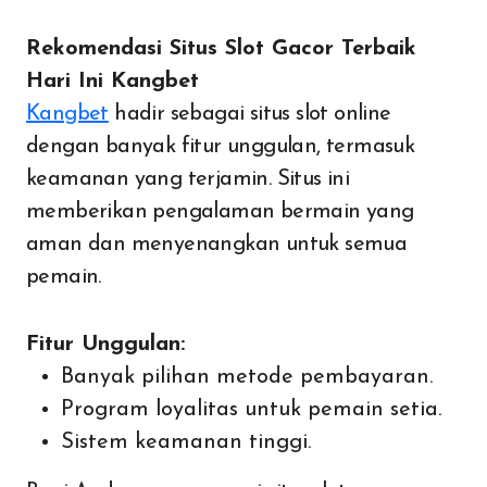
Rekomendasi Situs Slot Gacor Terbaik
Hari Ini Kangbet
Kangbet
hadir sebagai situs slot online
dengan banyak fitur unggulan, termasuk
keamanan yang terjamin. Situs ini
memberikan pengalaman bermain yang
aman dan menyenangkan untuk semua
pemain.
Fitur Unggulan:
Banyak pilihan metode pembayaran.
Program loyalitas untuk pemain setia.
Sistem keamanan tinggi.